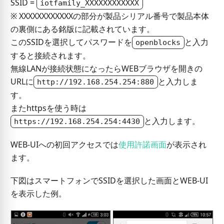
SSID =
iotfamily_XXXXXXXXXXXX
※ XXXXXXXXXXXXの部分が製品シリアル番号で製品本体
の裏側にある銘版に記載されています。
このSSIDを選択してパスワードを
と入力
openblocks
すると接続されます。
無線LANが接続状態になったらWEBブラウザを開きの
URLに
と入力しま
http://192.168.254.254:880
す。
またhttpsを使う時は
と入力します。
https://192.168.254.254:4430
WEB-UIへの初回アクセスでは
使用許諾画面
が表示され
ます。
下図はスマートフォンでSSIDを選択した画面とWEB-UI
を表示した例。