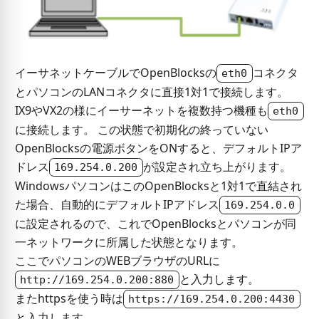
イーサネットケーブルでOpenBlocksの
コネクタ
eth0
とパソコンのLANコネクタに直接1対1で接続します。
IX9やVX2の様にイーサーネットを複数持つ機種も
eth0
に接続します。 この状態で初期化の終っていない
OpenBlocksの電源ボタンをONすると、デフォルトIPア
ドレス
が設定され立ち上がります。
169.254.0.200
WindowsパソコンはこのOpenBlocksと1対1で直結され
た場合、自動的にデフォルトIPアドレス
169.254.0.0
に設定されるので、これでOpenBlocksとパソコンが同
一ネットワークに所属した状態となります。
ここでパソコンのWEBブラウザのURLに
と入力します。
http://169.254.0.200:880
またhttpsを使う時は
https://169.254.0.200:4430
と入力します。