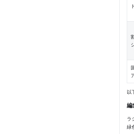
固
以
編
ラ
緑