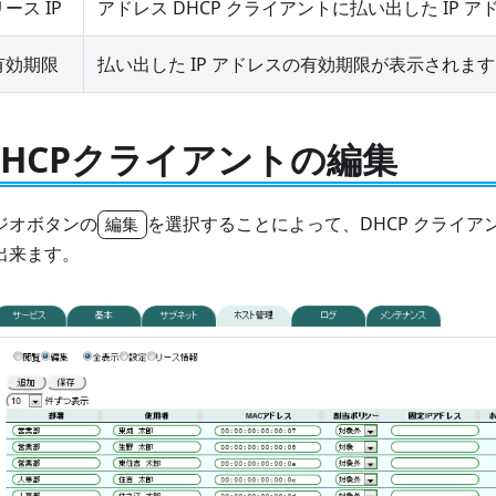
リース IP
アドレス DHCP クライアントに払い出した IP 
有効期限
払い出した IP アドレスの有効期限が表示されま
DHCPクライアントの編集
ジオボタンの
を選択することによって、DHCP クライ
編集
出来ます。