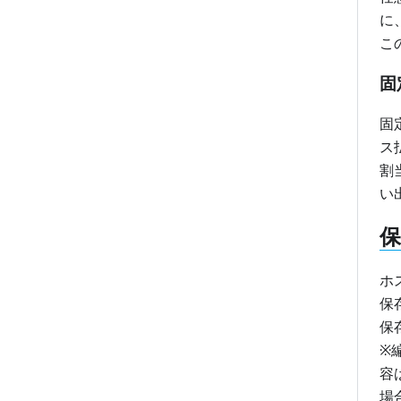
に
こ
固
固
ス
割
い
保
ホ
保
保
※
容
場