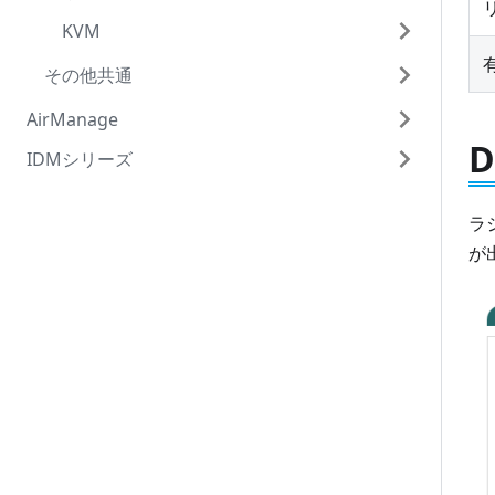
PD Exchange
KVM
Zabbix設定
サービス詳細設定
フィルタ設定
監視対象設定
リブーター 登録
リソース可視化設定
ACL追加設定
ユニックスドメインソケット
OAuth2設定
子機の設置
ログ管理
監視パターン設定
URIプロキシ
グラフ表示
EasyBlocksゲストOS登録及びストレージ
その他共通
サイズ変更
注意事項
レポート
監視状況一覧
セキュリティ
メンテナンス
ダッシュボード
AirManage
EasyBlocksゲストOS設定変更
ルータ設定
通知メール設定
SSHコンソール
システム
IDMシリーズ
はじめに
管理画面機能(その他)
証明書管理
SNMP Trapメール通知
ネットワーク
基本
初期設定
OpenBlocks IDM RX1
ラ
制御
ユーザー定義通知
メンテナンス
WEB管理者の登録削除
ネットワークの設定
運用(システム管理者向け)
が
Zabbix設定
監視状況定刻通知
AirManage
その他(Syslog & Syslog Reporter用)
プロキシの設定
設定
運用(テナント管理者向け)
OAuth2設定
監視対象一括登録
コマンドライン操作
マイページ
ルーティング
システムの更新
AirManage
WebAPI
追加ファイル管理
フィルタ開放
状態
停止・再起動
AirManage登録
SSHログイン
リソース監視パターン設定
オープンソースライセンス
ダイナミックDNS(RemoteOfficeのみ)
サポート
シリアルコンソールログイン
監視履歴確認
シリアルナンバー
ホスト追加
監視時間帯設定
タグVLAN