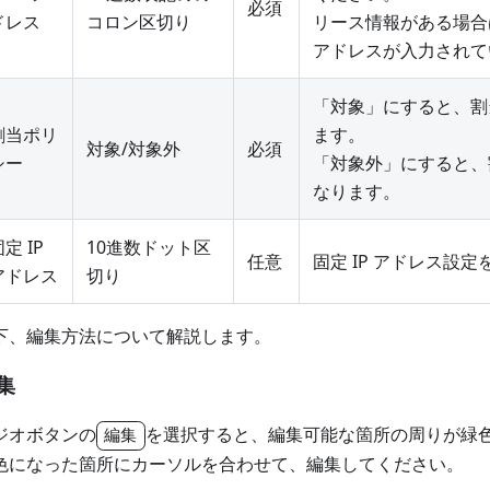
必須
ドレス
コロン区切り
リース情報がある場合
アドレスが入力されて
「対象」にすると、割
割当ポリ
ます。
対象/対象外
必須
シー
「対象外」にすると、
なります。
定 IP
10進数ドット区
任意
固定 IP アドレス設
アドレス
切り
下、編集方法について解説します。
集
ジオボタンの
を選択すると、編集可能な箇所の周りが緑
編集
色になった箇所にカーソルを合わせて、編集してください。