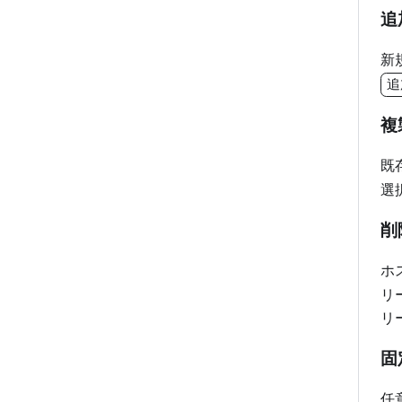
追
新
追
複
既
選
削
ホ
リ
リ
固
任