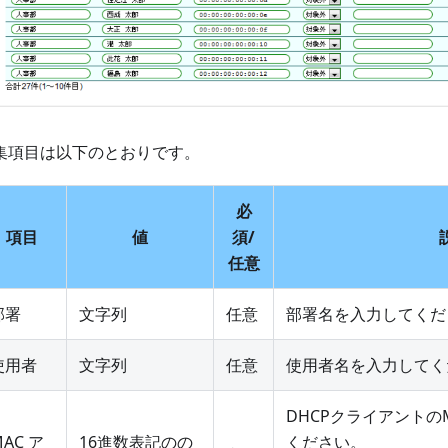
集項目は以下のとおりです。
必
項目
値
須/
任意
部署
文字列
任意
部署名を入力してくだ
使用者
文字列
任意
使用者名を入力してく
DHCPクライアントの
AC ア
16進数表記のの
ください。