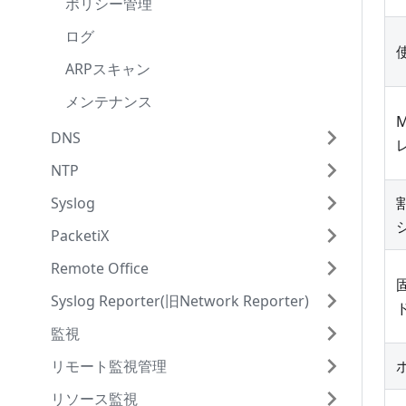
ポリシー管理
PD Agent
向制御
PD File's Handler
ミスター省エネ
双方向対応高圧スマートメータ設定
KDDI IoT クラウド Standard
PD Broker
PD File's Handler
Node-REDの設定
OpenBlocks IoTの設定
高圧スマートメータ設定
MS Azure Event hubs
複雑な構成の実現
PD Agent
参考ページ
OpenBlocks IoT の設定(受信側)
AWS IoT Coreの設定
SW4xデバイス設定
Google IoT Core
アプリケーション設定の確認
PD Broker
参考ページ
動作確認
OpenBlocks IoTの設定
ログ
PD Agent
PD File's Handler
低圧スマートメータ設定
PHオリジナルWEBサーバー
LUA言語拡張ハンドラ
PD Handler BLE
動作確認
Application Clientの準備
双方向対応高圧スマートメータ設定
Amazon Kinesis
PD Broker
PD File's Handler
Node-REDの設定
OpenBlocks IoTの設定
高圧スマートメータ設定
Watson IoT for Gateway
複雑な構成の実現
PD Agent
参考ページ
Node-REDでグラフを作る
ARPスキャン
デバイス設定(ユーザー定義)
WEBサーバー
PDHMSの調整
PD Handler UART
参考ページ
動作確認
低圧スマートメータ設定
Watson IoT for Device
LUA言語拡張ハンドラ
PD Handler BLE
動作確認
Application Clientの準備
デバイス設定(ユーザー定義)
MS Azure Event hubs
PD Broker
PD Handler BLE
参考ページ
メンテナンス
IoTデータ制御ツールログ
MQTTサーバー
CSVデータ送信機能
PD Handler LVSMC
参考ページ
デバイス設定(ユーザー定義)
SoftBank スマ可視専用クラウド
PDHMSの調整
PD Handler UART
参考ページ
動作確認
IoTデータ制御ツールログ
Amazon Kinesis
LUA言語拡張ハンドラ
PD Handler UART
DNS
その他GATTやRS232Cなど
TCPサーバー
ファイル送信機能
PD Handler HVSMC
IoTデータ制御ツールログ
KDDI IoT クラウド Standard
CSVデータ送信機能
PD Handler LVSMC
参考ページ
BLEセンサーグラフ表示
Watson IoT for Device
PDHMSの調整
PD Handler HVSMC
NTP
サービス
ユニックスドメインソケット
OpenBlocks WEB UI用API
PD Handler HVSMC(双方向対応)
その他GATTやRS232Cなど
PHオリジナルWEBサーバー
ファイル送信機能
PD Handler HVSMC
Toami for DOCOMO
CSVデータ送信機能
PD Handler Modbus
Syslog
設定編集
サービス
PD Handler Modbus
WEBサーバー
OpenBlocks WEB UI用API
PD Handler HVSMC(双方向対応)
SoftBank スマ可視専用クラウド
PD Handler Modbus 2
PacketiX
コンフィグモード v1向け
基本設定
ログ表示
PD Handler Modbus 2
MQTTサーバー
PD Handler Modbus
KDDI IoT クラウド Standard
PD Handler SW4x
Remote Office
コンフィグモード v2向け
同期情報
ログ統計
サービス
基本設定
PD Handler SW4x
TCPサーバー
PD Handler Modbus 2
PHオリジナルWEBサーバー
固
Syslog Reporter(旧Network Reporter)
ログ
基本設定
ファイル管理
サービス
ゾーン設定
基本設定
PD Exchange
PD Handler SW4x
WEBサーバー
監視
メンテナンス
フィルタ設定
アップデート
ファイル管理
ログ表示
レコード設定
VIEW設定
ユニックスドメインソケット
MQTTサーバー
リモート監視管理
ログ管理
サービス詳細設定
アップデート
ログ統計情報
サービス
ゾーン設定
TCPサーバー
リソース監視
証明書管理
注意事項
一括登録
基本設定
基本設定
リブーター 状況一覧
レコード設定