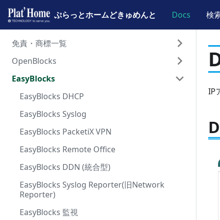
ぷらっとホームどきゅめんと
ぷらっとホームどきゅめんと
Docs
検
免責・商標一覧
OpenBlocks
免責事項と商標について
EasyBlocks
ドキュメント一覧
ハードウェア
I
ソフトウェア
EasyBlocks DHCP
OpenBlocks IoT BX0
EasyBlocks Syslog
OpenBlocks IoT BX1
Debian Linux FW7
EasyBlocks PacketiX VPN
OpenBlocks IoT BX3
Debian Linux FW5
FW7ドキュメント一覧
EasyBlocks Remote Office
OpenBlocks IoT BX5
Debian Linux FW4
スタートアップガイド
FW5ドキュメント一覧
EasyBlocks DDN (統合型)
OpenBlocks IoT EX1
Debian Linux FW3 (PDF一覧)
サービスガイド
スタートアップガイド
FW4ドキュメント一覧
WEB-UI接続準備
EasyBlocks Syslog Reporter(旧Network
OpenBlocks IoT VX1
FW共通/工場出荷状態に戻す
拡張サービスガイド
サービスガイド
スタートアップガイド
初期設定
デバイス登録
WEB-UI接続準備
Reporter)
OpenBlocks IoT VX2
RAMディスク版OpenBlocks
WEB-UIガイド
拡張サービスガイド
サービスガイド
ファクトリーリセット
遠隔管理AirManage
IoTデータ設定
Samba設定
初期設定
デバイス登録
WEB-UI接続準備
EasyBlocks 監視