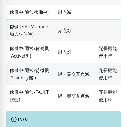
稼働中(通常稼働中)
緑点滅
稼働中(AirManage
赤点灯
加入失敗時)
稼働中(通常/稼働機
冗長機能
緑点灯
[Active機]
)
使用時
稼働中(通常/待機機
冗長機能
緑・黄交互点滅
[Standby機]
)
使用時
稼働中(通常/FAULT
冗長機能
緑・赤交互点滅
状態)
使用時
INFO