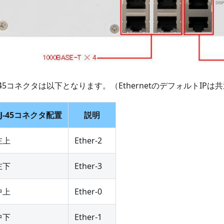
J-45コネクタは以下となります。（EthernetのデフォルトIP
RJ-45コネクタ配置
説明
左上
Ether-2
左下
Ether-3
中上
Ether-0
中下
Ether-1