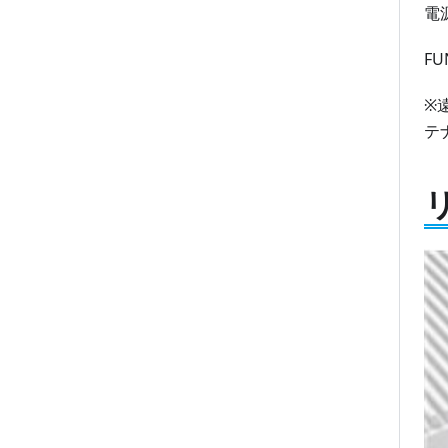
電
F
※
テ