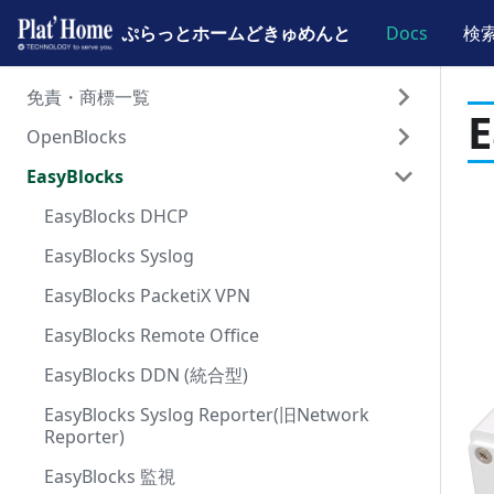
ぷらっとホームどきゅめんと
ぷらっとホームどきゅめんと
Docs
検
免責・商標一覧
OpenBlocks
免責事項と商標について
EasyBlocks
ドキュメント一覧
ハードウェア
ソフトウェア
EasyBlocks DHCP
OpenBlocks IoT BX0
EasyBlocks Syslog
OpenBlocks IoT BX1
Debian Linux FW7
EasyBlocks PacketiX VPN
OpenBlocks IoT BX3
Debian Linux FW5
FW7ドキュメント一覧
EasyBlocks Remote Office
OpenBlocks IoT BX5
Debian Linux FW4
スタートアップガイド
FW5ドキュメント一覧
EasyBlocks DDN (統合型)
OpenBlocks IoT EX1
Debian Linux FW3 (PDF一覧)
サービスガイド
スタートアップガイド
FW4ドキュメント一覧
WEB-UI接続準備
EasyBlocks Syslog Reporter(旧Network
OpenBlocks IoT VX1
FW共通/工場出荷状態に戻す
拡張サービスガイド
サービスガイド
スタートアップガイド
初期設定
デバイス登録
WEB-UI接続準備
Reporter)
OpenBlocks IoT VX2
RAMディスク版OpenBlocks
WEB-UIガイド
拡張サービスガイド
サービスガイド
ファクトリーリセット
遠隔管理AirManage
IoTデータ設定
Samba設定
初期設定
デバイス登録
WEB-UI接続準備
EasyBlocks 監視