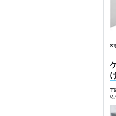
※
下
込