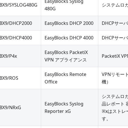
EasyBlocks Syslog
BX9/SYSLOG480G
システムロガ
480G
BX9/DHCP2000
EasyBlocks DHCP 2000
DHCPサー
BX9/DHCP4000
EasyBlocks DHCP 4000
DHCPサー
EasyBlocks PacketiX
BX9/P4x
PacketiX VP
VPN アプライアンス
EasyBlocks Remote
VPNリモー
BX9/ROS
Office
機）
システムロ
EasyBlocks Syslog
品レポート 
BX9/NRxG
Reporter xG
※xはスト
す。