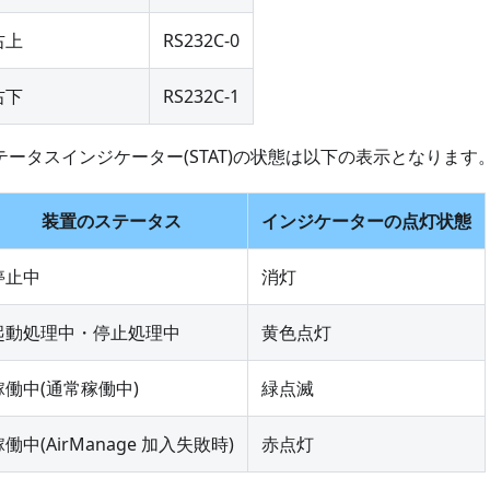
右上
RS232C-0
右下
RS232C-1
テータスインジケーター(STAT)の状態は以下の表示となります
装置のステータス
インジケーターの点灯状態
停止中
消灯
起動処理中・停止処理中
黄色点灯
稼働中(通常稼働中)
緑点滅
稼働中(AirManage 加入失敗時)
赤点灯