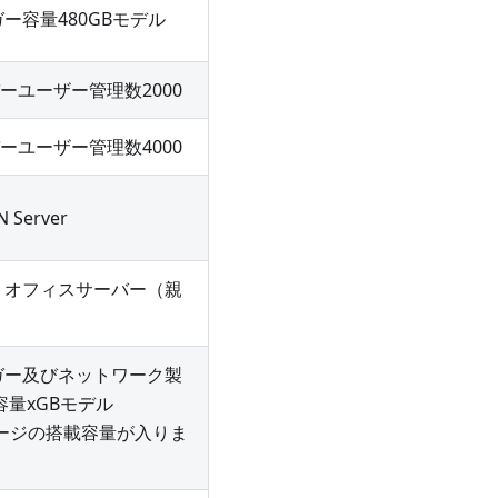
ー容量480GBモデル
バーユーザー管理数2000
バーユーザー管理数4000
N Server
トオフィスサーバー（親
ガー及びネットワーク製
容量xGBモデル
レージの搭載容量が入りま