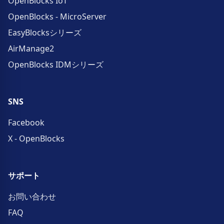
OpenBlocks IoT
OpenBlocks - MicroServer
EasyBlocksシリーズ
AirManage2
OpenBlocks IDMシリーズ
SNS
Facebook
X - OpenBlocks
サポート
お問い合わせ
FAQ