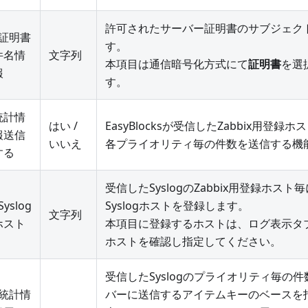
許可されたサーバー証明書のサブジェクト
証明書
す。
件名情
文字列
本項目は通信暗号化方式にて
証明書
を選
報
す。
統計情
はい /
EasyBlocksが受信したZabbix用登録ホ
報送信
いいえ
各プライオリティ毎の件数を送信する機
する
受信したSyslogのZabbix用登録ホス
Syslog
Syslogホストを登録します。
文字列
ホスト
本項目に登録するホストは、ログ表示タ
ホストを確認し指定してください。
受信したSyslogのプライオリティ毎の件数
統計情
バーに送信するアイテムキーのベースを