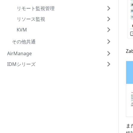
PD Exchange
リモート監視管理
サービス
ユニックスドメインソケット
リソース監視
基本設定
リブーター 状況一覧
KVM
監視対象設定
リブーター 登録
リソース可視化設定
監視パターン設定
URIプロキシ
グラフ表示
EasyBlocksゲストOS登録及びストレージ
その他共通
サイズ変更
Z
監視状況一覧
セキュリティ
メンテナンス
ダッシュボード
AirManage
EasyBlocksゲストOS設定変更
通知メール設定
SSHコンソール
システム
IDMシリーズ
はじめに
管理画面機能(その他)
SNMP Trapメール通知
ネットワーク
基本
初期設定
OpenBlocks IDM RX1
ユーザー定義通知
メンテナンス
WEB管理者の登録削除
ネットワークの設定
運用(システム管理者向け)
監視状況定刻通知
AirManage
その他(Syslog & Syslog Reporter用)
プロキシの設定
設定
運用(テナント管理者向け)
監視対象一括登録
コマンドライン操作
マイページ
ルーティング
システムの更新
AirManage
WebAPI
追加ファイル管理
フィルタ開放
状態
停止・再起動
AirManage登録
SSHログイン
ま
リソース監視パターン設定
オープンソースライセンス
ダイナミックDNS(RemoteOfficeのみ)
サポート
シリアルコンソールログイン