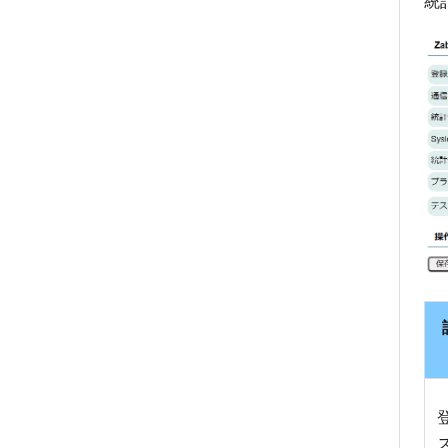
統
監視履歴確認
シリアルナンバー
ホスト追加
監視時間帯設定
タグVLAN
監視マップ
メンテナンス