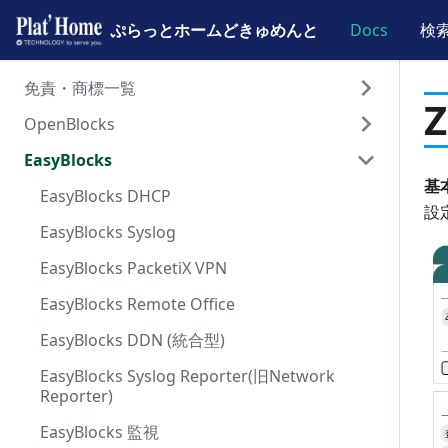
ぷらっとホームどきゅめんと
ぷらっとホームどきゅめんと
Docs
検
免責・商標一覧
OpenBlocks
免責事項と商標について
EasyBlocks
ドキュメント一覧
ハードウェア
基
ソフトウェア
EasyBlocks DHCP
OpenBlocks IoT BX0
設
EasyBlocks Syslog
OpenBlocks IoT BX1
Debian Linux FW7
EasyBlocks PacketiX VPN
OpenBlocks IoT BX3
Debian Linux FW5
FW7ドキュメント一覧
EasyBlocks Remote Office
OpenBlocks IoT BX5
Debian Linux FW4
スタートアップガイド
FW5ドキュメント一覧
EasyBlocks DDN (統合型)
OpenBlocks IoT EX1
Debian Linux FW3 (PDF一覧)
サービスガイド
スタートアップガイド
FW4ドキュメント一覧
WEB-UI接続準備
EasyBlocks Syslog Reporter(旧Network
OpenBlocks IoT VX1
FW共通/工場出荷状態に戻す
拡張サービスガイド
サービスガイド
スタートアップガイド
初期設定
デバイス登録
WEB-UI接続準備
Reporter)
OpenBlocks IoT VX2
RAMディスク版OpenBlocks
WEB-UIガイド
拡張サービスガイド
サービスガイド
ファクトリーリセット
遠隔管理AirManage
IoTデータ設定
Samba設定
初期設定
デバイス登録
WEB-UI接続準備
EasyBlocks 監視