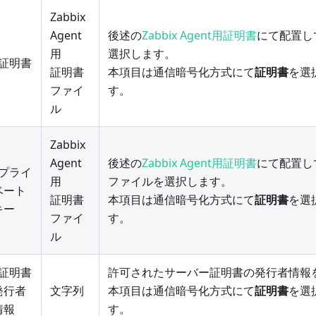
Zabbix
Agent
後述の
Zabbix Agent用証明書
にて配置し
用
選択します。
証明書
証明書
本項目は通信暗号化方式にて
証明書
を選
ファイ
す。
ル
Zabbix
Agent
後述の
Zabbix Agent用証明書
にて配置し
プライ
用
ファイルを選択します。
ベート
証明書
本項目は通信暗号化方式にて
証明書
を選
キー
ファイ
す。
ル
証明書
許可されたサーバー証明書の発行者情報
発行者
文字列
本項目は通信暗号化方式にて
証明書
を選
情報
す。