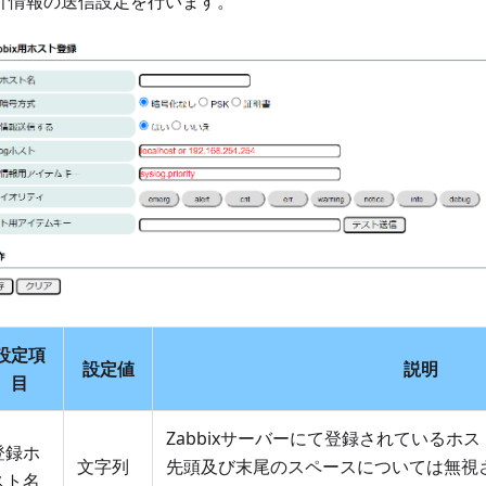
計情報の送信設定を行います。
設定項
設定値
説明
目
Zabbixサーバーにて登録されているホ
登録ホ
文字列
先頭及び末尾のスペースについては無視
スト名