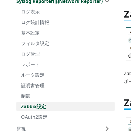
Syslog Reporter(旧Network Reporter)
ポリシー管理
ログ
基本設定
ファイル管理
サービス
PD Agent
向制御
ゾーン設定
基本設定
PD File's Handler
ミスター省エネ
双方向対応高圧スマートメータ設定
KDDI IoT クラウド Standard
PD Broker
PD File's Handler
Node-REDの設定
OpenBlocks IoTの設定
高圧スマートメータ設定
MS Azure Event hubs
複雑な構成の実現
PD Agent
参考ページ
OpenBlocks IoT の設定(受信側)
AWS IoT Coreの設定
SW4xデバイス設定
Google IoT Core
アプリケーション設定の確認
PD Broker
参考ページ
動作確認
OpenBlocks IoTの設定
ログ
メンテナンス
フィルタ設定
アップデート
ファイル管理
ログ表示
PD Agent
レコード設定
VIEW設定
PD File's Handler
低圧スマートメータ設定
PHオリジナルWEBサーバー
LUA言語拡張ハンドラ
PD Handler BLE
動作確認
Application Clientの準備
双方向対応高圧スマートメータ設定
Amazon Kinesis
PD Broker
PD File's Handler
Node-REDの設定
OpenBlocks IoTの設定
高圧スマートメータ設定
Watson IoT for Gateway
複雑な構成の実現
PD Agent
参考ページ
Node-REDでグラフを作る
ARPスキャン
ログ管理
サービス詳細設定
アップデート
ログ統計情報
ゾーン設定
デバイス設定(ユーザー定義)
WEBサーバー
PDHMSの調整
PD Handler UART
参考ページ
動作確認
低圧スマートメータ設定
Watson IoT for Device
LUA言語拡張ハンドラ
PD Handler BLE
動作確認
Application Clientの準備
デバイス設定(ユーザー定義)
MS Azure Event hubs
PD Broker
PD Handler BLE
参考ページ
メンテナンス
証明書管理
注意事項
一括登録
基本設定
レコード設定
IoTデータ制御ツールログ
MQTTサーバー
CSVデータ送信機能
PD Handler LVSMC
参考ページ
デバイス設定(ユーザー定義)
SoftBank スマ可視専用クラウド
PDHMSの調整
PD Handler UART
参考ページ
動作確認
IoTデータ制御ツールログ
Amazon Kinesis
LUA言語拡張ハンドラ
PD Handler UART
Zabbix設定
サービス詳細設定
フィルタ設定
ACL追加設定
その他GATTやRS232Cなど
TCPサーバー
ファイル送信機能
PD Handler HVSMC
IoTデータ制御ツールログ
KDDI IoT クラウド Standard
CSVデータ送信機能
PD Handler LVSMC
参考ページ
BLEセンサーグラフ表示
Watson IoT for Device
PDHMSの調整
PD Handler HVSMC
OAuth2設定
子機の設置
ログ管理
ユニックスドメインソケット
OpenBlocks WEB UI用API
PD Handler HVSMC(双方向対応)
その他GATTやRS232Cなど
PHオリジナルWEBサーバー
ファイル送信機能
PD Handler HVSMC
Toami for DOCOMO
CSVデータ送信機能
PD Handler Modbus
注意事項
レポート
PD Handler Modbus
WEBサーバー
OpenBlocks WEB UI用API
PD Handler HVSMC(双方向対応)
SoftBank スマ可視専用クラウド
PD Handler Modbus 2
Z
ルータ設定
PD Handler Modbus 2
MQTTサーバー
PD Handler Modbus
KDDI IoT クラウド Standard
PD Handler SW4x
ポ
証明書管理
PD Handler SW4x
TCPサーバー
PD Handler Modbus 2
PHオリジナルWEBサーバー
制御
PD Exchange
PD Handler SW4x
WEBサーバー
Zabbix設定
ユニックスドメインソケット
MQTTサーバー
OAuth2設定
TCPサーバー
監視