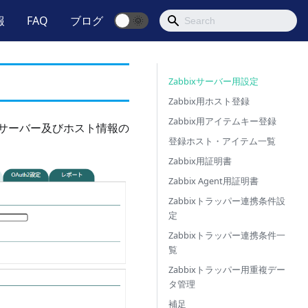
報
FAQ
ブログ
🌞
Zabbixサーバー用設定
Zabbix用ホスト登録
Zabbix用アイテムキー登録
ixサーバー及びホスト情報の
登録ホスト・アイテム一覧
Zabbix用証明書
Zabbix Agent用証明書
Zabbixトラッパー連携条件設
定
Zabbixトラッパー連携条件一
覧
Zabbixトラッパー用重複デー
タ管理
補足