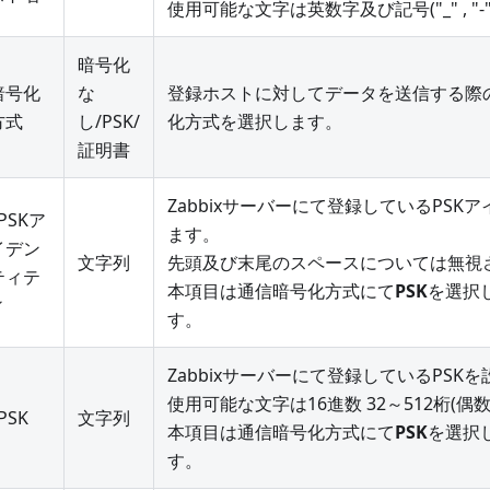
使用可能な文字は英数字及び記号("_" , "-" , "
暗号化
暗号化
な
登録ホストに対してデータを送信する際
方式
し/PSK/
化方式を選択します。
証明書
Zabbixサーバーにて登録しているPSK
PSKア
ます。
イデン
文字列
先頭及び末尾のスペースについては無視
ティテ
本項目は通信暗号化方式にて
PSK
を選択
ィ
す。
Zabbixサーバーにて登録しているPSK
使用可能な文字は16進数 32～512桁(偶
PSK
文字列
本項目は通信暗号化方式にて
PSK
を選択
す。