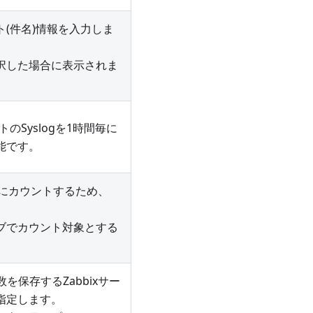
(件名)情報を入力しま
択した場合に表示されま
ストのSyslogを1時間毎に
能です。
ト毎にカウントするため、
ブでカウント対象とする
を保存するZabbixサー
指定します。