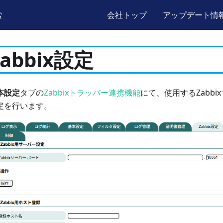
索
会社トップ
アップデート情
Zabbix設定
本設定
タブの
Zabbixトラッパー連携機能
にて、使用するZabb
定を行います。