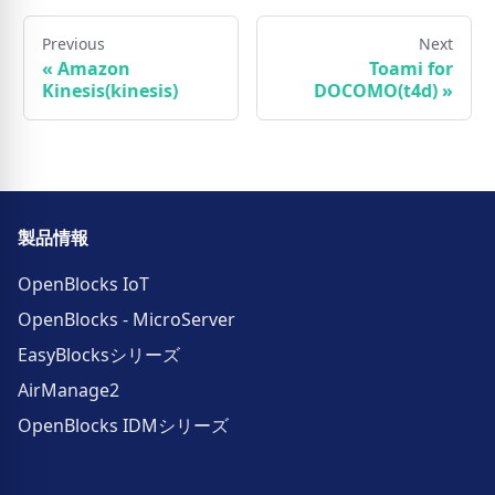
Previous
Next
«
Amazon
Toami for
Kinesis(kinesis)
DOCOMO(t4d)
»
製品情報
OpenBlocks IoT
OpenBlocks - MicroServer
EasyBlocksシリーズ
AirManage2
OpenBlocks IDMシリーズ