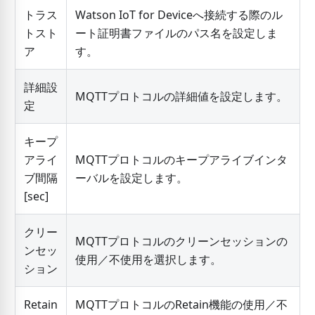
トラス
Watson IoT for Deviceへ接続する際のル
トスト
ート証明書ファイルのパス名を設定しま
ア
す。
詳細設
MQTTプロトコルの詳細値を設定します。
定
キープ
アライ
MQTTプロトコルのキープアライブインタ
ブ間隔
ーバルを設定します。
[
sec
]
クリー
MQTTプロトコルのクリーンセッションの
ンセッ
使用／不使用を選択します。
ション
Retain
MQTTプロトコルのRetain機能の使用／不