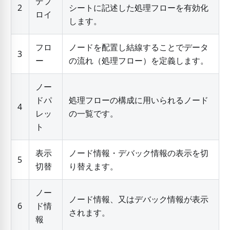
デプ
2
シートに記述した処理フローを有効化
ロイ
します。
フロ
ノードを配置し結線することでデータ
3
ー
の流れ（処理フロー）を定義します。
ノー
ドパ
処理フローの構成に用いられるノード
4
レッ
の一覧です。
ト
表示
ノード情報・デバック情報の表示を切
5
切替
り替えます。
ノー
ノード情報、又はデバック情報が表示
6
ド情
されます。
報