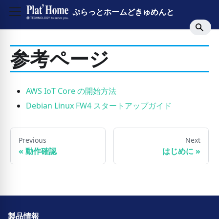
ぷらっとホームどきゅめんと
参考ページ
AWS IoT Core の開始方法
Debian Linux FW4 スタートアップガイド
Previous
Next
«
動作確認
はじめに
»
製品情報