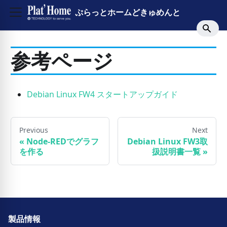
ぷらっとホームどきゅめんと
参考ページ
Debian Linux FW4 スタートアップガイド
Previous
Next
«
Node-REDでグラフ
Debian Linux FW3取
を作る
扱説明書一覧
»
製品情報