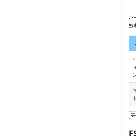
パ
処
実
F