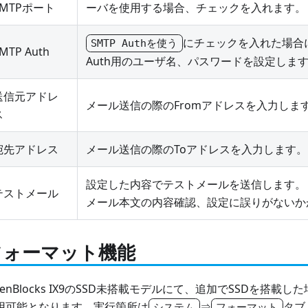
SMTPポート
ーバを使用する場合、チェックを入れます。
にチェックを入れた場合に
SMTP Authを使う
MTP Auth
Auth用のユーザ名、パスワードを設定しま
送信元アドレ
メール送信の際のFromアドレスを入力しま
ス
宛先アドレス
メール送信の際のToアドレスを入力します。
設定した内容でテストメールを送信します。
テストメール
メール本文の内容確認、設定に誤りがないか
フォーマット機能
penBlocks IX9のSSD未搭載モデルにて、追加でSSDを搭
用可能となります。実行箇所は
⇒
タブ
システム
フォーマット