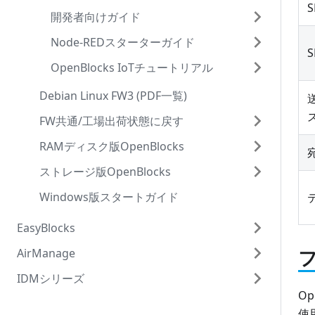
PD Agent
向制御
PD File's Handler
ミスター省エネ
双方向対応高圧スマートメータ設定
KDDI IoT クラウド Standard
PD Broker
PD File's Handler
Node-REDの設定
OpenBlocks IoTの設定
高圧スマートメータ設定
MS Azure Event hubs
複雑な構成の実現
PD Agent
参考ページ
OpenBlocks IoT の設定(受信側)
AWS IoT Coreの設定
開発者向けガイド
対応センサJSONフォーマット
送受信先毎の設定
下流方向制御の概要
BLEビーコン送信設定
PD Agent
PD File's Handler
低圧スマートメータ設定
PHオリジナルWEBサーバー
LUA言語拡張ハンドラ
PD Handler BLE
動作確認
Application Clientの準備
双方向対応高圧スマートメータ設定
Amazon Kinesis
PD Broker
PD File's Handler
Node-REDの設定
OpenBlocks IoTの設定
Node-REDスターターガイド
PD Repeaterの下流方向メッセージ
カスタマイズ前の注意と補足
BLEデバイス情報送信設定
BLEビーコン&センサー
本体内データベース
S
デバイス設定(ユーザー定義)
WEBサーバー
PDHMSの調整
PD Handler UART
参考ページ
動作確認
低圧スマートメータ設定
Watson IoT for Device
LUA言語拡張ハンドラ
PD Handler BLE
動作確認
Application Clientの準備
OpenBlocks IoTチュートリアル
Modbus
OpenBlocks HW 制御ソフト
Node-REDの簡易説明
EnOceanデバイス設定
EnOceanセンサー
DEXPF
IoTデータ制御ツールログ
MQTTサーバー
CSVデータ送信機能
PD Handler LVSMC
参考ページ
デバイス設定(ユーザー定義)
SoftBank スマ可視専用クラウド
PDHMSの調整
PD Handler UART
参考ページ
動作確認
Modbus2
カスタマイズ
ノード操作サンプル
EnOceanデータをIoT Hubへ送信
Wi-SUN Bルート情報送信設定
低圧スマートメーター
DEXPF[Websocket]
Modbusの下流方向制御
Debian Linux FW3 (PDF一覧)
その他GATTやRS232Cなど
TCPサーバー
ファイル送信機能
PD Handler HVSMC
IoTデータ制御ツールログ
KDDI IoT クラウド Standard
CSVデータ送信機能
PD Handler LVSMC
参考ページ
ミスター省エネSW4x
PDHMS リファレンス
BLEデータをAWS IoTへ送信
Modbusクライアント設定
高圧スマートメーター
MS Azure IoT Hub
Modbusクライアント
Modbus2クライアント
カスタムデータ収集アプリ
はじめに
FW共通/工場出荷状態に戻す
ユニックスドメインソケット
OpenBlocks WEB UI用API
PD Handler HVSMC(双方向対応)
その他GATTやRS232Cなど
PHオリジナルWEBサーバー
ファイル送信機能
PD Handler HVSMC
高圧スマートメーター下流方向制御
CO2データをMQTTサーバーへ送信
Modbusサーバー設定
Modbus PLC
MS Azure IoT Hub[Websocket]
Modbusサーバー
Modbus2サーバー
下流方向制御アプリ
索引
IoT Hubの設定
はじめに
RAMディスク版OpenBlocks
ファクトリーリセット
PD Handler Modbus
WEBサーバー
OpenBlocks WEB UI用API
PD Handler HVSMC(双方向対応)
PD Agent
Modbus2クライアント設定
ミスター省エネ
AWS IoT
自作アプリの起動・停止制御
共通事項
OpenBlocks IoTの設定
AWS IoT Coreの設定
はじめに
ストレージ版OpenBlocks
Debianモデル(RAMディスク版)
PD Handler Modbus 2
MQTTサーバー
PD Handler Modbus
Modbus2サーバー設定
AWS IoT[Websocket]
deb パッケージ
PD Repeater
動作確認
OpenBlocks IoTの設定
MQTTサーバーの準備
Windows版スタートガイド
OpenBlocks IX9 Debian搭載モデル向け
Debianモデル(ストレージ版)
PD Handler SW4x
TCPサーバー
PD Handler Modbus 2
SW4xデバイス設定
Google IoT Core
アプリケーション設定の確認
PD Broker
参考ページ
動作確認
OpenBlocks IoTの設定
OpenBlocks HX1 Debian搭載モデル向け
OpenBlocks A16 Debian搭載モデル向け
EasyBlocks
PD Exchange
PD Handler SW4x
高圧スマートメータ設定
Watson IoT for Gateway
複雑な構成の実現
PD Agent
参考ページ
Node-REDでグラフを作る
AirManage
EasyBlocks DHCP
ユニックスドメインソケット
デバイス設定(ユーザー定義)
MS Azure Event hubs
PD Broker
PD Handler BLE
参考ページ
IDMシリーズ
EasyBlocks Syslog
はじめに
IoTデータ制御ツールログ
Amazon Kinesis
LUA言語拡張ハンドラ
PD Handler UART
O
EasyBlocks PacketiX VPN
初期設定
OpenBlocks IDM RX1
使