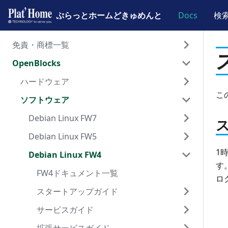
ぷらっとホームどきゅめんと
ぷらっとホームどきゅめんと
Docs
検
免責・商標一覧
OpenBlocks
免責事項と商標について
ドキュメント一覧
ハードウェア
こ
ソフトウェア
OpenBlocks IoT BX0
OpenBlocks IoT BX1
Debian Linux FW7
OpenBlocks IoT BX3
Debian Linux FW5
FW7ドキュメント一覧
1
OpenBlocks IoT BX5
Debian Linux FW4
スタートアップガイド
FW5ドキュメント一覧
す
OpenBlocks IoT EX1
サービスガイド
スタートアップガイド
FW4ドキュメント一覧
WEB-UI接続準備
ロ
OpenBlocks IoT VX1
拡張サービスガイド
サービスガイド
スタートアップガイド
初期設定
デバイス登録
WEB-UI接続準備
OpenBlocks IoT VX2
WEB-UIガイド
拡張サービスガイド
サービスガイド
遠隔管理AirManage
IoTデータ設定
Samba設定
初期設定
デバイス登録
WEB-UI接続準備