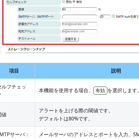
項目
説明
セルフチェッ
本機能を使用する場合、
を選択します
有効
ク
アラートを上げる際の閾値です。
閾値
デフォルトは80%です。
SMTPサーバ：
メールサーバのアドレスとポートを入力。SMT