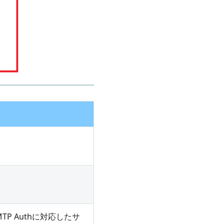
。
P Authに対応したサ