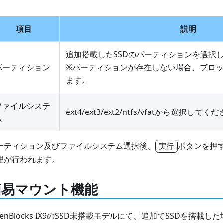
項目
説明
追加搭載したSSDのパーティションを選択
パーティション
※パーティションが存在しない場合、ブロ
ます。
ファイルシステ
ext4/ext3/ext2/ntfs/vfatから選択してく
ム
ーティション及びファイルシステム選択後、
ボタンを押
実行
理が行われます。
簡易マウント機能
penBlocks IX9のSSD未搭載モデルにて、追加でSSDを搭