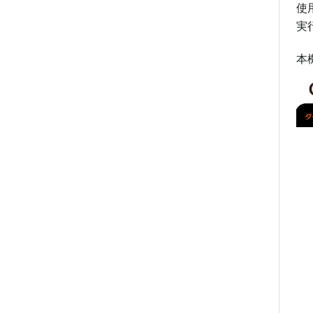
証明書管理
SNMP Trapメール通知
使
実
制御
ユーザー定義通知
Zabbix設定
監視状況定刻通知
本
OAuth2設定
監視対象一括登録
追加ファイル管理
リソース監視パターン設定
監視履歴確認
監視時間帯設定
監視マップ
メンテナンス