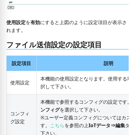
使用設定
を
有効
にすると上図のように設定項目が表示さ
れます。
ファイル送信設定の設定項目
設定項目
説明
本機能の使用設定となります。使用する場
使用設定
択して下さい。
本機能で参照するコンフィグの設定です。
ンフィグ
を選択して下さい。
コンフィ
※ユーザー定義コンフィグについてはカス
グ設定
す。
こちら
を参照の上
IoTデータ⇒編集
タブ
下さい。