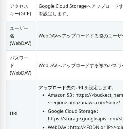
アクセス
Google Cloud Storageへアップロー
キー(GCP)
を設定します。
ユーザー
名
WebDAVへアップロードする際のユーザー
(WebDAV)
パスワー
ド
WebDAVへアップロードする際のパスワー
(WebDAV)
アップロード先のURLを設定します。
Amazon S3 : https:/
/
<
buckect_name
>
<
region
>
.amazonaws.com/
<
dir
>
/
Google Cloud Storage :
URL
https://
storage.googleapis.com/
<
bu
WebDAV : http:/
/
<
FQDN or IP
>
/
<
dir
>
/