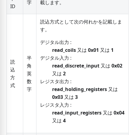
字
載します。
ID
読込方式として次の何れかを記載しま
す。
デジタル出力 :
read_coils
又は
0x01
又は
1
半
デジタル入力 :
読
角
read_discrete_input
又は
0x02
込
英
又は
2
方
数
レジスタ出力 :
式
字
read_holding_registers
又は
0x03
又は
3
レジスタ入力 :
read_input_registers
又は
0x04
又は
4