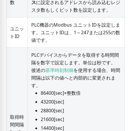
数
ス
に設定されるアドレスから読み込むレジ
スタ数もしくビット数を設定します。
PLC機器のModbus ユニットIDを設定しま
ユニッ
す。ユニットIDは、1～247または255の数
トID
値です。
PLCデバイスからデータを取得する時間間
隔を数字で設定します。単位は秒です。
後述の
基準時刻制御
を使用する場合、時間
間隔は以下の値へと内部的に変更されま
す。
86400
[
sec
]
×整数倍
43200
[
sec
]
28800
[
sec
]
取得時
21600
[
sec
]
間間隔
14400
[
sec
]