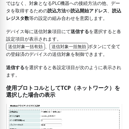
ではなく、対象となるPLC機器への接続方法の他、デー
タを取得するための
読込方法
や
読込開始アドレス
、
読込
レジスタ数
等の設定の組み合わせを意図します。
デバイス毎に送信対象項目にて
送信する
を選択すると各
設定項目が表示されます。
、
ボタンにて全て
送信対象一括有効
送信対象一括無効
の登録済のデバイスの送信対象を制御できます。
送信する
を選択すると各設定項目が次のように表示され
ます。
使用プロトコル
として
TCP
（ネットワーク）を
選択した場合の表示