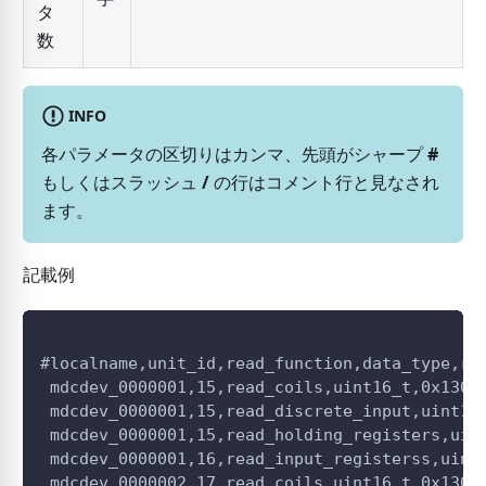
タ
数
INFO
各パラメータの区切りはカンマ、先頭がシャープ
#
もしくはスラッシュ
/
の行はコメント行と見なされ
ます。
記載例
#localname,unit_id,read_function,data_type,re
 mdcdev_0000001,15,read_coils,uint16_t,0x130,
 mdcdev_0000001,15,read_discrete_input,uint16
 mdcdev_0000001,15,read_holding_registers,uin
 mdcdev_0000001,16,read_input_registerss,uint
 mdcdev_0000002,17,read_coils,uint16_t,0x130,