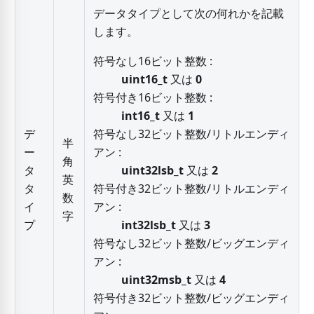
データタイプとして次の何れかを記載
します。
符号なし16ビット整数 :
uint16_t
又は
0
符号付き16ビット整数 :
int16_t
又は
1
デ
符号なし32ビット整数/リトルエンディ
半
ー
アン :
角
タ
uint32lsb_t
又は
2
英
タ
符号付き32ビット整数/リトルエンディ
数
イ
アン :
字
プ
int32lsb_t
又は
3
符号なし32ビット整数/ビッグエンディ
アン :
uint32msb_t
又は
4
符号付き32ビット整数/ビッグエンディ