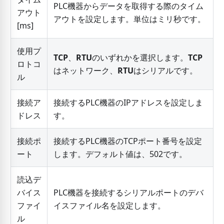
PLC機器からデータを取得する際のタイム
アウト
アウトを設定します。単位はミリ秒です。
[
ms
]
使用プ
TCP
、
RTU
のいずれかを選択します。
TCP
ロトコ
はネットワーク、
RTU
はシリアルです。
ル
接続ア
接続するPLC機器のIPアドレスを設定しま
ドレス
す。
接続ポ
接続するPLC機器のTCPポート番号を設定
ート
します。デフォルト値は、502です。
読込デ
バイス
PLC機器を接続するシリアルポートのデバ
ファイ
イスファイル名を設定します。
ル