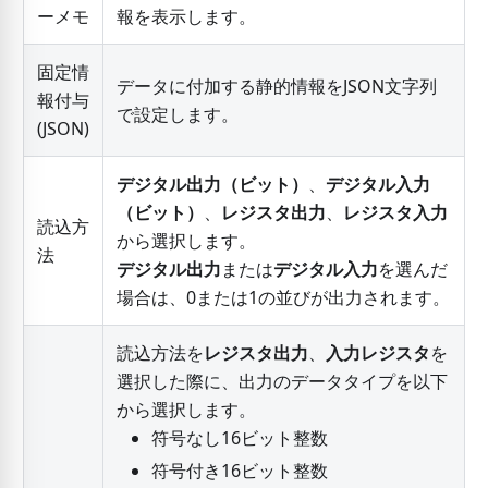
ーメモ
報を表示します。
固定情
データに付加する静的情報をJSON文字列
報付与
で設定します。
(JSON)
デジタル出力（ビット）
、
デジタル入力
（ビット）
、
レジスタ出力
、
レジスタ入力
読込方
から選択します。
法
デジタル出力
または
デジタル入力
を選んだ
場合は、0または1の並びが出力されます。
読込方法を
レジスタ出力
、
入力レジスタ
を
選択した際に、出力のデータタイプを以下
から選択します。
符号なし16ビット整数
符号付き16ビット整数