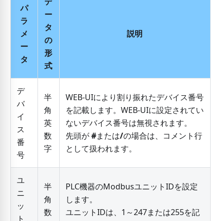
デ
パ
ー
ラ
タ
メ
説明
の
ー
形
タ
式
デ
半
WEB-UIにより割り振れたデバイス番号
バ
角
を記載します。WEB-UIに設定されてい
イ
英
ないデバイス番号は無視されます。
ス
数
先頭が
#
または
/
の場合は、コメント行
番
字
として扱われます。
号
ユ
半
PLC機器のModbusユニットIDを設定
ニ
角
します。
ッ
数
ユニットIDは、1～247または255を記
ト