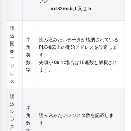
アン :
int32msb_t
又は
5
読
込
半
読み込みたいデータが格納されている
開
角
PLC機器上の開始アドレスを設定しま
始
英
す。
ア
数
先頭が
0x
の場合は16進数と解釈され
ド
字
ます。
レ
ス
読
込
半
レ
角
読み込みたいレジスタ数を記載しま
ジ
数
す。
ス
字