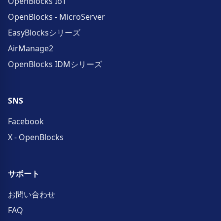
OpenBlocks IoT
OpenBlocks - MicroServer
EasyBlocksシリーズ
AirManage2
OpenBlocks IDMシリーズ
SNS
Facebook
X - OpenBlocks
サポート
お問い合わせ
FAQ