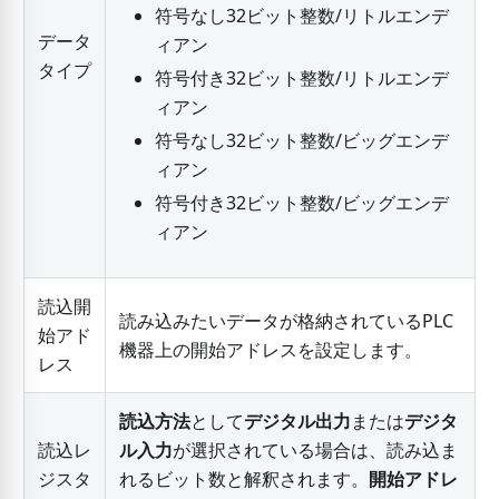
符号なし32ビット整数/リトルエンデ
データ
ィアン
タイプ
符号付き32ビット整数/リトルエンデ
ィアン
符号なし32ビット整数/ビッグエンデ
ィアン
符号付き32ビット整数/ビッグエンデ
ィアン
読込開
読み込みたいデータが格納されているPLC
始アド
機器上の開始アドレスを設定します。
レス
読込方法
として
デジタル出力
または
デジタ
読込レ
ル入力
が選択されている場合は、読み込ま
ジスタ
れるビット数と解釈されます。
開始アドレ