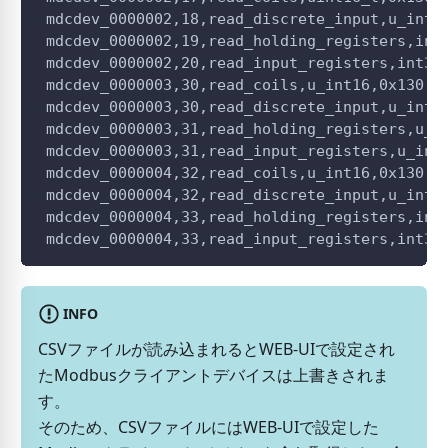
 mdcdev_0000002,18,read_discrete_input,u_int1
 mdcdev_0000002,19,read_holding_registers,int
 mdcdev_0000002,20,read_input_registers,int32
 mdcdev_0000003,30,read_coils,u_int16,0x130,3
 mdcdev_0000003,30,read_discrete_input,u_int1
 mdcdev_0000003,31,read_holding_registers,u_i
 mdcdev_0000003,31,read_input_registers,u_int
 mdcdev_0000004,32,read_coils,u_int16,0x130,3
 mdcdev_0000004,32,read_discrete_input,u_int1
 mdcdev_0000004,33,read_holding_registers,int
 mdcdev_0000004,33,read_input_registers,int32
INFO
CSVファイルが読み込まれるとWEB-UIで設定され
たModbusクライアントデバイスは上書きされま
す。
そのため、CSVファイルにはWEB-UIで設定した