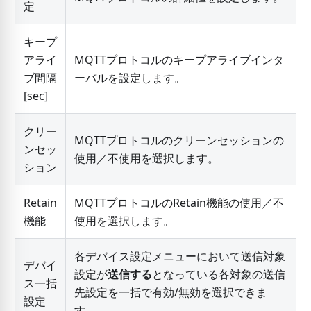
定
キープ
アライ
MQTTプロトコルのキープアライブインタ
ブ間隔
ーバルを設定します。
[
sec
]
クリー
MQTTプロトコルのクリーンセッションの
ンセッ
使用／不使用を選択します。
ション
Retain
MQTTプロトコルのRetain機能の使用／不
機能
使用を選択します。
各デバイス設定メニューにおいて送信対象
デバイ
設定が
送信する
となっている各対象の送信
ス一括
先設定を一括で有効/無効を選択できま
設定
す。