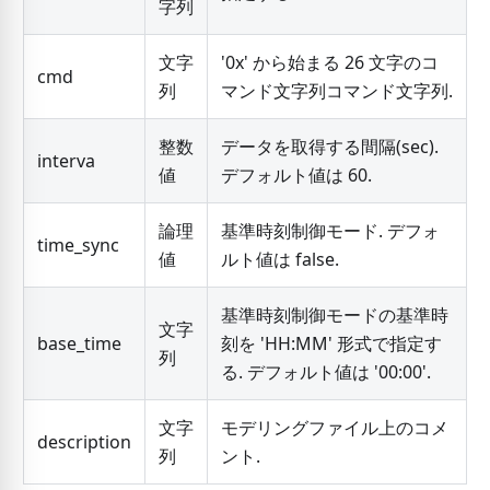
字列
文字
'0x' から始まる 26 文字のコ
cmd
列
マンド文字列コマンド文字列.
整数
データを取得する間隔(sec).
interva
値
デフォルト値は 60.
論理
基準時刻制御モード. デフォ
time_sync
値
ルト値は false.
基準時刻制御モードの基準時
文字
base_time
刻を 'HH:MM' 形式で指定す
列
る. デフォルト値は '00:00'.
文字
モデリングファイル上のコメ
description
列
ント.