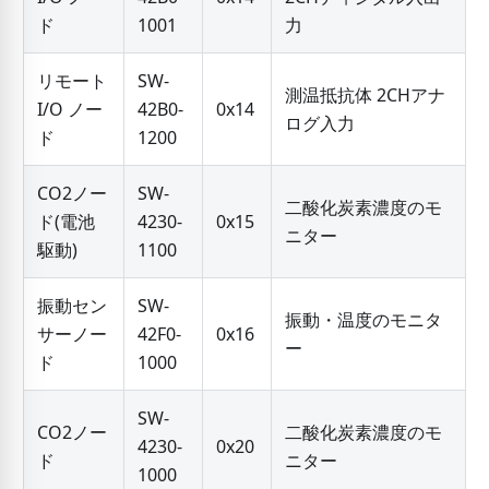
ド
1001
力
リモート
SW-
測温抵抗体 2CHアナ
I/O ノー
42B0-
0x14
ログ入力
ド
1200
CO2ノー
SW-
二酸化炭素濃度のモ
ド(電池
4230-
0x15
ニター
駆動)
1100
振動セン
SW-
振動・温度のモニタ
サーノー
42F0-
0x16
ー
ド
1000
SW-
CO2ノー
二酸化炭素濃度のモ
4230-
0x20
ド
ニター
1000