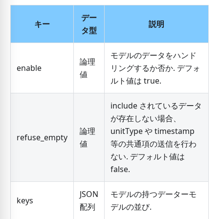
デー
キー
説明
タ型
モデルのデータをハンド
論理
enable
リングするか否か. デフォ
値
ルト値は true.
include されているデータ
が存在しない場合、
論理
unitType や timestamp
refuse_empty
値
等の共通項の送信を行わ
ない. デフォルト値は
false.
JSON
モデルの持つデーターモ
keys
配列
デルの並び.