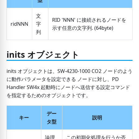
型
文
RID 'NNN' に接続されるノードを
ridNNN
字
示す任意の文字列. (64byte)
列
inits オブジェクト
inits オブジェクトは、SW-4230-1000 CO2 ノードのよう
に動作パラメータを設定できる ノードに対し、PD
Handler SW4x 起動時にノードへ送信する設定コマンド
を指定するためのオブジェクトです。
デー
キー
説明
タ型
論理
この初期化処理を行うか否