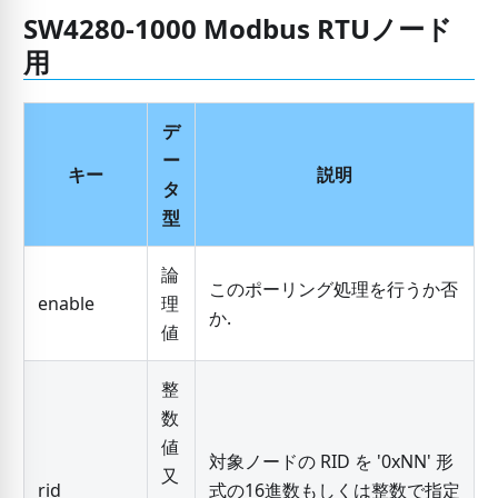
SW4280-1000 Modbus RTUノード
用
デ
ー
キー
説明
タ
型
論
このポーリング処理を行うか否
enable
理
か.
値
整
数
値
対象ノードの RID を '0xNN' 形
又
rid
式の16進数もしくは整数で指定