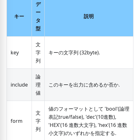
デ
ー
キー
説明
タ
型
文
key
字
キーの文字列 (32byte).
列
論
include
理
このキーを出力に含めるか否か.
値
値のフォーマットとして 'bool'(論理
文
表記true/false), 'dec'(10進数),
form
字
'HEX'(16 進数大文字), 'hex'(16 進数
列
小文字)のいずれかを指定する.