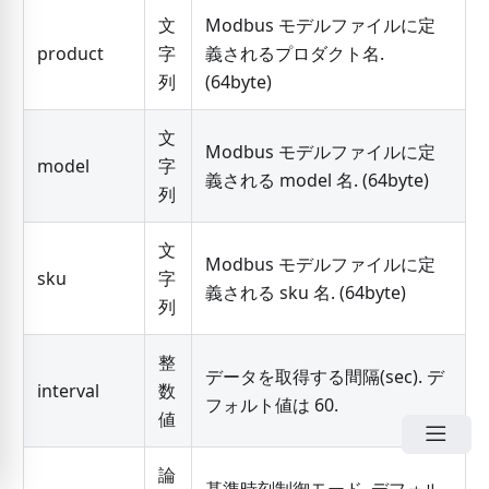
文
Modbus モデルファイルに定
product
字
義されるプロダクト名.
列
(64byte)
文
Modbus モデルファイルに定
model
字
義される model 名. (64byte)
列
文
Modbus モデルファイルに定
sku
字
義される sku 名. (64byte)
列
整
データを取得する間隔(sec). デ
interval
数
フォルト値は 60.
値
論