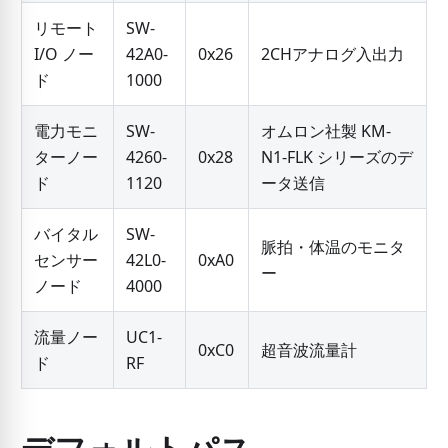
リモート
SW-
I/O ノー
42A0-
0x26
2CHアナログ入出力
ド
1000
電力モニ
SW-
オムロン社製 KM-
ターノー
4260-
0x28
N1-FLK シリーズのデ
ド
1120
ータ送信
バイタル
SW-
脈拍・体温のモニタ
センサー
42L0-
0xA0
ー
ノード
4000
流量ノー
UC1-
0xC0
超音波流量計
ド
RF