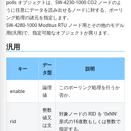
polls オブジェクトは、SW-4230-1000 CO2 ノードのよ
うに任意にデータを読み出せるノードに対する、ポーリ
ング処理の諸元を指定します。
SW-4280-1000 Modbus RTU ノード用とその他のモデル
用(汎用)で、指定可能なオブジェクトが異ります。
汎用
デー
キー
説明
タ型
論理
このポーリング処理を行うか
enable
値
否か.
整数
対象ノードの RID を '0xNN'
値又
rid
形式の16進数もしくは整数で
は文
指定する.