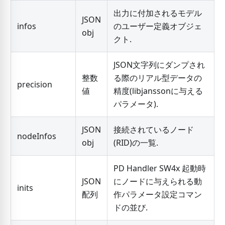
出力に付加されるモデル
JSON
infos
のユーザー定義オブジェ
obj
クト.
JSON文字列にダンプされ
整数
る際のリアル型データの
precision
値
精度(libjanssonに与える
パラメータ).
JSON
接続されているノード
nodeInfos
obj
(RID)の一覧.
PD Handler SW4x 起動時
JSON
にノードに与えられる動
inits
配列
作パラメータ設定コマン
ドの並び.