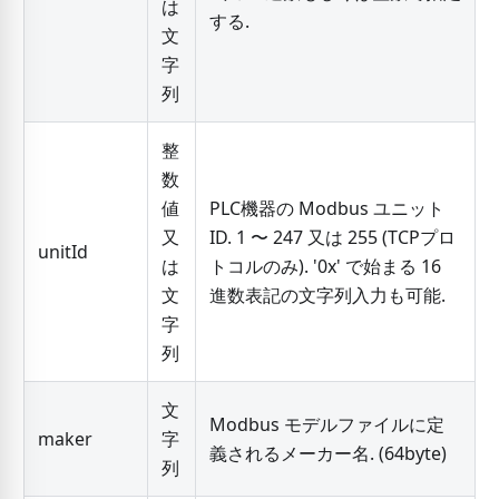
は
する.
文
字
列
整
数
値
PLC機器の Modbus ユニット
又
ID. 1 〜 247 又は 255 (TCPプロ
unitId
は
トコルのみ). '0x' で始まる 16
文
進数表記の文字列入力も可能.
字
列
文
Modbus モデルファイルに定
maker
字
義されるメーカー名. (64byte)
列