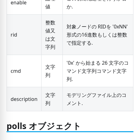
enable
値
か.
整数
対象ノードの RIDを '0xNN'
値又
rid
形式の16進数もしくは整数
は文
で指定する.
字列
'0x' から始まる 26 文字のコ
文字
cmd
マンド文字列コマンド文字
列
列.
文字
モデリングファイル上のコ
description
列
メント.
polls オブジェクト