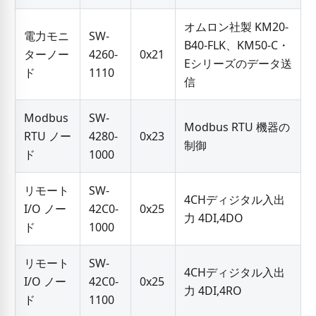
オムロン社製 KM20-
電力モニ
SW-
B40-FLK、KM50-C・
ターノー
4260-
0x21
Eシリーズのデータ送
ド
1110
信
Modbus
SW-
Modbus RTU 機器の
RTU ノー
4280-
0x23
制御
ド
1000
リモート
SW-
4CHディジタル入出
I/O ノー
42C0-
0x25
力 4DI,4DO
ド
1000
リモート
SW-
4CHディジタル入出
I/O ノー
42C0-
0x25
力 4DI,4RO
ド
1100