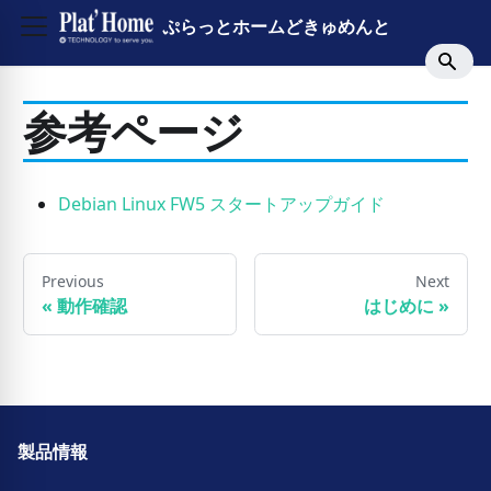
ぷらっとホームどきゅめんと
参考ページ
Debian Linux FW5 スタートアップガイド
Previous
Next
«
動作確認
はじめに
»
製品情報