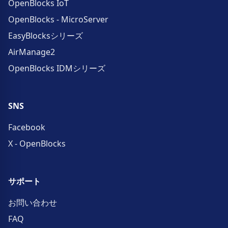
OpenBlocks IoT
OpenBlocks - MicroServer
EasyBlocksシリーズ
AirManage2
OpenBlocks IDMシリーズ
SNS
Facebook
X - OpenBlocks
サポート
お問い合わせ
FAQ