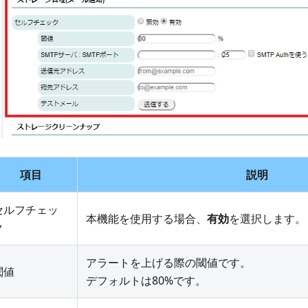
項目
説明
セルフチェッ
本機能を使用する場合、
有効
を選択します。
ク
アラートを上げる際の閾値です。
閾値
デフォルトは80%です。