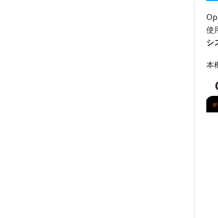
証明書管理
SNMP Trapメール通知
O
制御
ユーザー定義通知
使
Zabbix設定
監視状況定刻通知
シ
OAuth2設定
監視対象一括登録
本
追加ファイル管理
リソース監視パターン設定
監視履歴確認
監視時間帯設定
監視マップ
メンテナンス