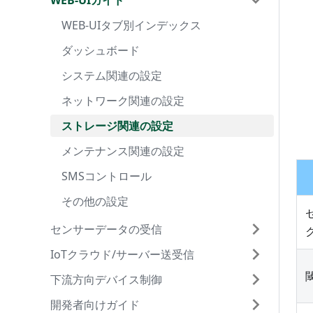
OpenBlocks IoT FX1
センサーデータの受信
WEB-UIガイド
サービスの追加
Node-RED設定
FTPサーバー設定
WEB-UIタブ別インデックス
遠隔管理AirManage
IoTデータ設定
Samba設定
OpenBlocks IoT DX1
IoTクラウド/サーバー送受信
IoTセットアップ手順
カメラ機能
FTPダウンロード設定
ダッシュボード
PD Handler
サービスの追加
Node-RED設定
FTPサーバー設定
WEB-UIタブ別インデックス
OpenBlocks IX9
下流方向デバイス制御
Docker設定
FTPアップロード設定
システム関連の設定
センサーI/F毎の設定
PD Repeater 送受信設定
IoTセットアップ手順
カメラ機能
FTPダウンロード設定
ダッシュボード
OpenBlocks A16
開発者向けガイド
不正ログイン監視(セキュリティ)
ネットワーク関連の設定
対応センサJSONフォーマット
送受信先毎の設定
下流方向制御の概要
Docker/Moby設定
FTPアップロード設定
システム関連の設定
BLEビーコン送信設定
OpenBlocks HX1
Node-REDスターターガイド
ストレージ関連の設定
PD Repeaterの下流方向メッセージ
カスタマイズ前の注意と補足
Azure IoT Edge設定
不正ログイン監視(セキュリティ)
ネットワーク関連の設定
BLEデバイス設定
BLEビーコン&センサー
MS Azure IoT Hub
OpenBlocks用モジュールetc
OpenBlocks IoTチュートリアル
メンテナンス関連の設定
Modbus
OpenBlocks HW 制御ソフト
Node-REDの簡易説明
ストレージ関連の設定
EnOceanデバイス設定
EnOceanセンサー
MS Azure IoT Hub[Websocket]
その他オプション
SMSコントロール
Modbus2
カスタマイズ
ノード操作サンプル
EnOceanデータをIoT Hubへ送信
メンテナンス関連の設定
Wi-SUN Bルート情報送信設定
低圧スマートメーター(PD Handler
AWS IoT
Modbusの下流方向制御
UART)
技術基準適合マーク
その他の設定
ミスター省エネSW4x
PDHMS リファレンス
BLEデータをAWS IoTへ送信
SMSコントロール
Modbusクライアント設定
AWS IoT[Websocket]
Modbusクライアント
Modbus2クライアント
カスタムデータ収集モジュール
はじめに
低圧スマートメーター
BLEとシリアルI/Fの下流制御
BLEデータの転送と可視化
その他の設定
Modbusサーバー設定
Watson IoT for Gateway
Modbusサーバー
Modbus2サーバー
下流方向制御モジュール
索引
IoT Hub の設定
はじめに
高圧スマートメーター
低圧スマートメーター下流方向制御
RS-SERIALでDevice Shadowを使う
Modbus2クライアント設定
MS Azure Event hubs
自作アプリの起動・停止制御
共通事項
OpenBlocks IoTの設定
AWS IoT Coreの設定
はじめに
センサーデータの受信
双方向対応高圧スマートメーター
高圧スマートメーター下流方向制御
Modbus2サーバー設定
Amazon Kinesis
deb パッケージ
PD Repeater
動作確認
OpenBlocks IoTの設定
MQTTブローカーの準備
はじめに
IoTクラウド/サーバー送受信
PD Handler
Modbus PLC
双方向対応高圧スマートメータ下流方向
SW4xデバイス設定
Watson IoT for Device
アプリケーション設定の確認
PD Broker
参考ページ
動作確認
OpenBlocks IoT の設定(送信側)
シリアル・デバイスの準備
下流方向デバイス制御
センサーI/F毎の設定
PD Repeater 送受信設定
制御
ミスター省エネ
高圧スマートメータ設定
SoftBank スマ可視専用クラウド
複雑な構成の実現
PD Agent
参考ページ
OpenBlocks IoT の設定(受信側)
AWS IoT Coreの設定
開発者向けガイド
対応センサJSONフォーマット
送受信先毎の設定
下流方向制御の概要
BLEビーコン送信設定