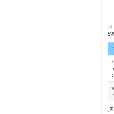
パ
処
実