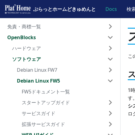
ぷらっとホームどきゅめんと
ぷらっとホームどきゅめんと
Docs
検
免責・商標一覧
OpenBlocks
免責事項と商標について
ドキュメント一覧
ハードウェア
こ
ソフトウェア
OpenBlocks IoT BX0
OpenBlocks IoT BX1
Debian Linux FW7
OpenBlocks IoT BX3
Debian Linux FW5
FW7ドキュメント一覧
1
OpenBlocks IoT BX5
スタートアップガイド
FW5ドキュメント一覧
す
OpenBlocks IoT EX1
サービスガイド
スタートアップガイド
WEB-UI接続準備
シ
OpenBlocks IoT VX1
拡張サービスガイド
サービスガイド
初期設定
デバイス登録
WEB-UI接続準備
ロ
OpenBlocks IoT VX2
WEB-UIガイド
拡張サービスガイド
遠隔管理AirManage
IoTデータ設定
Samba設定
初期設定
デバイス登録