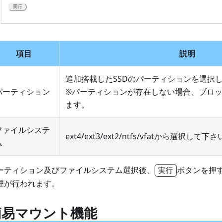
項目
説明
追加搭載したSSDのパーティションを選択
パーティション
※パーティションが存在しない場合、ブロ
ます。
ファイルシステ
ext4/ext3/ext2/ntfs/vfatから選択して下
ム
ーティション及びファイルシステム選択後、
ボタンを押
実行
理が行われます。
簡易マウント機能