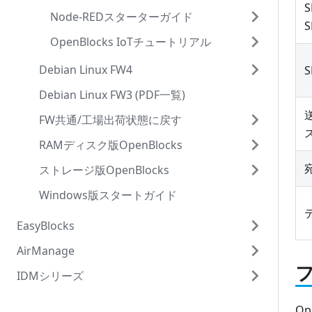
PD Agent
PD File's Handler
双方向対応高圧スマートメータ設定
KDDI IoT クラウド Standard
PD Broker
PD File's Handler
Node-REDの設定
OpenBlocks IoTの設定
Node-REDスターターガイド
PD Repeaterの下流方向メッセージ
カスタマイズ前の注意と補足
BLEデバイス設定
BLEビーコン&センサー
DEXPF
低圧スマートメータ設定
PHオリジナルWEBサーバー
LUA言語拡張ハンドラ
PD Handler BLE
動作確認
Application Clientの準備
OpenBlocks IoTチュートリアル
Modbus
OpenBlocks HW 制御ソフト
Node-REDの簡易説明
EnOceanデバイス設定
EnOceanセンサー
DEXPF[Websocket]
デバイス設定(ユーザー定義)
WEBサーバー
PDHMSの調整
PD Handler UART
参考ページ
動作確認
Modbus2
カスタマイズ
ノード操作サンプル
EnOceanデータをIoT Hubへ送信
Wi-SUN Bルート情報送信設定
低圧スマートメーター(PD Handler
MS Azure IoT Hub
Modbusの下流方向制御
Debian Linux FW4
S
UART)
IoTデータ制御ツールログ
MQTTサーバー
CSVデータ送信機能
PD Handler LVSMC
参考ページ
ミスター省エネSW4x
PDHMS リファレンス
BLEデータをAWS IoTへ送信
Modbusクライアント設定
MS Azure IoT Hub[Websocket]
Modbusクライアント
Modbus2クライアント
カスタムデータ収集モジュール
はじめに
Debian Linux FW3 (PDF一覧)
FW4ドキュメント一覧
低圧スマートメーター
その他GATTやRS232Cなど
TCPサーバー
ファイル送信機能
PD Handler HVSMC
BLEとシリアルI/Fの下流制御
BLEデータの転送と可視化
Modbusサーバー設定
AWS IoT
Modbusサーバー
Modbus2サーバー
下流方向制御モジュール
索引
IoT Hub の設定
はじめに
FW共通/工場出荷状態に戻す
スタートアップガイド
高圧スマートメーター
ユニックスドメインソケット
OpenBlocks WEB UI用API
PD Handler HVSMC(双方向対応)
低圧スマートメーター下流方向制御
RS-SERIALでDevice Shadowを使う
Modbus2クライアント設定
AWS IoT[Websocket]
自作アプリの起動・停止制御
共通事項
OpenBlocks IoTの設定
AWS IoT Coreの設定
はじめに
RAMディスク版OpenBlocks
サービスガイド
ファクトリーリセット
WEB-UI接続準備
双方向対応高圧スマートメーター
PD Handler Modbus
高圧スマートメーター下流方向制御
Modbus2サーバー設定
Google IoT Core
deb パッケージ
PD Repeater
動作確認
OpenBlocks IoTの設定
MQTTブローカーの準備
はじめに
ストレージ版OpenBlocks
拡張サービスガイド
Debianモデル(RAMディスク版)
初期設定
基本(IoTデータ必読)
Modbus PLC
PD Handler Modbus 2
双方向対応高圧スマートメーター下流方
SW4xデバイス設定
Watson IoT for Gateway
アプリケーション設定の確認
PD Broker
参考ページ
動作確認
OpenBlocks IoT の設定(送信側)
シリアル・デバイスの準備
Windows版スタートガイド
WEB-UIガイド
OpenBlocks IX9 Debian搭載モデル向け
Debianモデル(ストレージ版)
遠隔管理AirManage
IoTデータ設定
Samba設定
向制御
ミスター省エネ
PD Handler SW4x
高圧スマートメータ設定
MS Azure Event hubs
複雑な構成の実現
PD Agent
参考ページ
OpenBlocks IoT の設定(受信側)
AWS IoT Coreの設定
センサーデータの受信
OpenBlocks HX1 Debian搭載モデル向け
OpenBlocks A16 Debian搭載モデル向け
サービスの追加
Node-RED設定
FTPサーバー設定
WEB-UIタブ別インデックス
EasyBlocks
PD Agent
PD File's Handler
双方向対応高圧スマートメータ設定
Amazon Kinesis
PD Broker
PD File's Handler
Node-REDの設定
OpenBlocks IoTの設定
IoTクラウド/サーバー送受信
IoTセットアップ手順
カメラ機能
FTPダウンロード設定
ダッシュボード
PD Handler
AirManage
EasyBlocks DHCP
低圧スマートメータ設定
Watson IoT for Device
LUA言語拡張ハンドラ
PD Handler BLE
動作確認
Application Clientの準備
下流方向デバイス制御
Docker/Moby設定
FTPアップロード設定
システム関連の設定
センサーI/F毎の設定
PD Repeater 送受信設定
IDMシリーズ
EasyBlocks Syslog
はじめに
デバイス設定(ユーザー定義)
SoftBank スマ可視専用クラウド
PDHMSの調整
PD Handler UART
参考ページ
動作確認
開発者向けガイド
Azure IoT Edge設定
不正ログイン監視(セキュリティ)
ネットワーク関連の設定
対応センサJSONフォーマット
送受信先毎の設定
下流方向制御の概要
BLEビーコン送信設定
EasyBlocks PacketiX VPN
初期設定
OpenBlocks IDM RX1
O