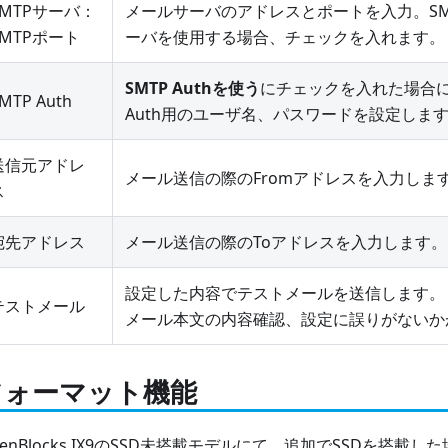
SMTPサーバ：
メールサーバのアドレスとポートを入力。SMT
SMTPポート
ーバを使用する場合、チェックを入れます。
SMTP Authを使う
にチェックを入れた場合に
MTP Auth
Auth用のユーザ名、パスワードを設定しま
送信元アドレ
メール送信の際のFromアドレスを入力しま
ス
宛先アドレス
メール送信の際のToアドレスを入力します。
設定した内容でテストメールを送信します。
テストメール
メール本文の内容確認、設定に誤りがないか
フォーマット機能
penBlocks IX9のSSD未搭載モデルにて、追加でSSDを搭