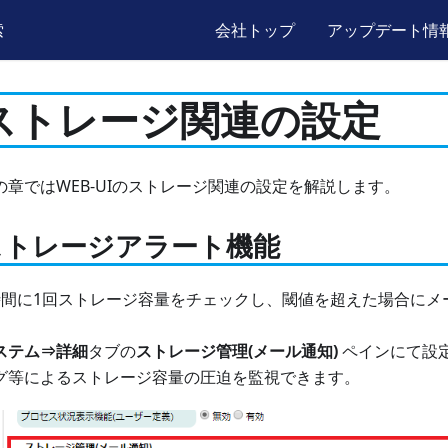
索
会社トップ
アップデート情
ストレージ関連の設定
の章ではWEB-UIのストレージ関連の設定を解説します。
ストレージアラート機能
時間に1回ストレージ容量をチェックし、閾値を超えた場合にメ
。
ステム⇒詳細
タブの
ストレージ管理(メール通知)
ペインにて設
グ等によるストレージ容量の圧迫を監視できます。