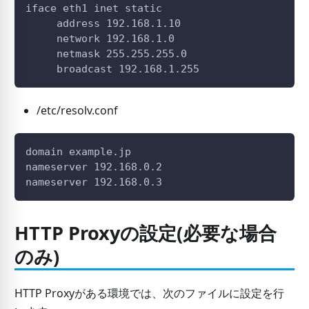
iface eth1 inet static
     address 192.168.1.10
     network 192.168.1.0
     netmask 255.255.255.0
     broadcast 192.168.1.255
/etc/resolv.conf
domain example.jp
nameserver 192.168.0.2
nameserver 192.168.0.3
HTTP Proxyの設定(必要な場合
のみ)
HTTP Proxyがある環境では、次のファイルに設定を行