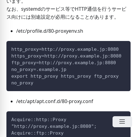
います。
なお、systemdのサービス等でHTTP通信を行うサービ
ス向けには別途設定が必用になることがあります。
/etc/profile.d/80-proxyenv.sh
http_proxy=http://proxy.example.jp:8080
https_proxy=http://proxy.example.jp:8080
ftp_proxy=http://proxy.example.jp:8080
no_proxy=.example.jp
export http_proxy https_proxy ftp_proxy 
no_proxy
/etc/apt/apt.conf.d/80-proxy.conf
Acquire::http::Proxy 
"http://proxy.example.jp:8080";
Acquire::ftp::Proxy 