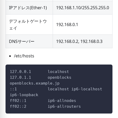
IPアドレス(Ether-1)
192.168.1.10/255.255.255.0
デフォルトゲートウ
192.168.0.1
ェイ
DNSサーバー
192.168.0.2, 192.168.0.3
/etc/hosts
127.0.0.1       localhost
127.0.1.1       openblocks 
openblocks.example.jp
::1             localhost ip6-localhost 
ip6-loopback
ff02::1         ip6-allnodes
ff02::2         ip6-allrouters