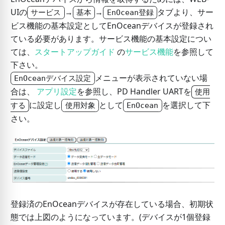
UIの
→
→
タブより、サー
サービス
基本
EnOcean登録
ビス機能の基本設定としてEnOceanデバイスが登録され
ている必要があります。サービス機能の基本設定につい
ては、
スタートアップガイド
の
サービス機能
を参照して
下さい。
メニューが表示されていない場
EnOceanデバイス設定
合は、
アプリ設定
を参照し、PD Handler UARTを
使用
に設定し
として
を選択して下
する
使用対象
EnOcean
さい。
登録済のEnOceanデバイスが存在している場合、初期状
態では上図のようになっています。(デバイスが1個登録