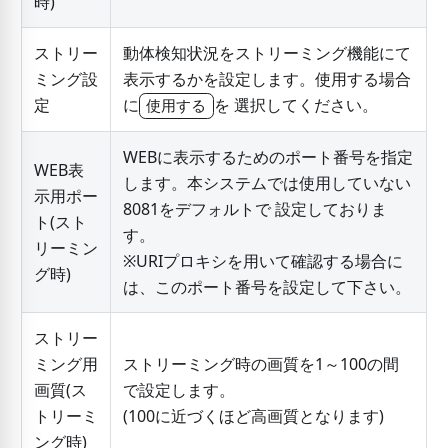
時)
ストリー
動体検知状況をストリーミング機能にて
ミング設
表示するかを設定します。使用する場合
定
に
を 選択してください。
使用する
WEBに表示するためのポート番号を指定
WEB表
します。本システムでは使用していない
示用ポー
8081をデフォルトで 設定しておりま
ト(スト
す。
リーミン
※URIプロキシを用いて確認する場合に
グ時)
は、このポート番号を設定して下さい。
ストリー
ミング用
ストリーミング時の画質を1～100の間
画質(ス
で設定します。
トリーミ
(100に近づくほど高画質となります)
ング時)