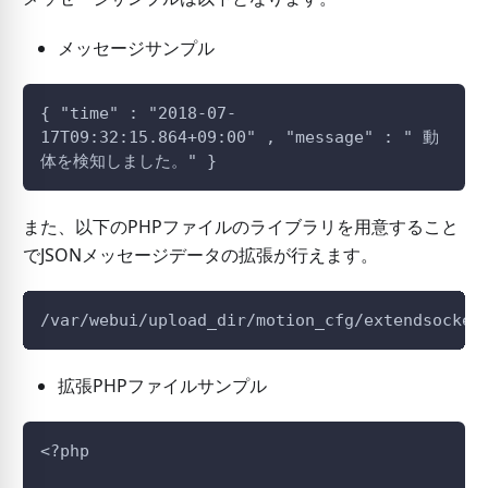
メッセージサンプル
{ "time" : "2018-07-
17T09:32:15.864+09:00" , "message" : " 動
体を検知しました。" }
また、以下のPHPファイルのライブラリを用意すること
でJSONメッセージデータの拡張が行えます。
/var/webui/upload_dir/motion_cfg/extendsocket
拡張PHPファイルサンプル
<?php