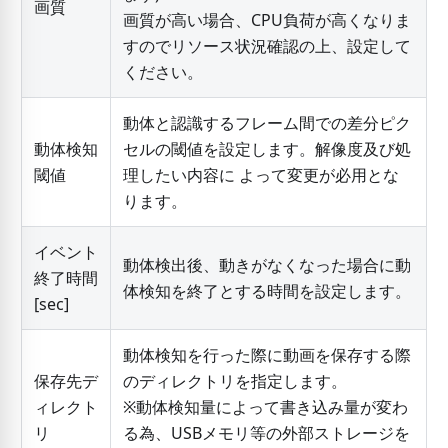
画質
画質が高い場合、CPU負荷が高くなりま
すのでリソース状況確認の上、設定して
ください。
動体と認識するフレーム間での差分ピク
動体検知
セルの閾値を設定します。解像度及び処
閾値
理したい内容に よって変更が必用とな
ります。
イベント
動体検出後、動きがなくなった場合に動
終了時間
体検知を終了とする時間を設定します。
[
sec
]
動体検知を行った際に動画を保存する際
保存先デ
のディレクトリを指定します。
ィレクト
※動体検知量によって書き込み量が変わ
リ
る為、USBメモリ等の外部ストレージを