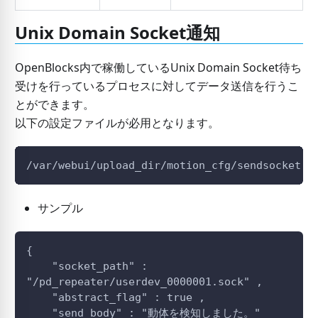
Unix Domain Socket通知
OpenBlocks内で稼働しているUnix Domain Socket待ち
受けを行っているプロセスに対してデータ送信を行うこ
とができます。
以下の設定ファイルが必用となります。
/var/webui/upload_dir/motion_cfg/sendsocket.j
サンプル
{
    "socket_path" : 
"/pd_repeater/userdev_0000001.sock" ,
    "abstract_flag" : true ,
    "send_body" : "動体を検知しました。"