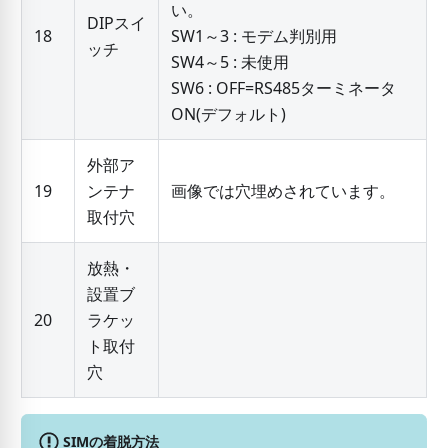
い。
DIPスイ
18
SW1～3 : モデム判別用
ッチ
SW4～5 : 未使用
SW6 : OFF=RS485ターミネータ
ON(デフォルト)
外部ア
19
ンテナ
画像では穴埋めされています。
取付穴
放熱・
設置ブ
20
ラケッ
ト取付
穴
SIMの着脱方法