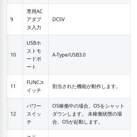
専用AC
9
アダプ
DC5V
タ入力
USBホ
ストモ
10
A-Type/USB3.0
ードポ
ート
FUNCス
11
割当された機能が動作します。
イッチ
パワー
OS稼働中の場合、OSをシャット
12
スイッ
ダウンします。 未稼働状態の場
チ
合、OSが起動します。