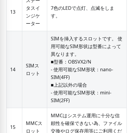
ステー
タスイ
7色のLEDで点灯、点滅をしま
13
ンジケ
す。
ーター
SIMを挿入するスロットです。 使
用可能なSIM形状は型番によって
異なります。
■型番：OBSVX2/N
SIMス
14
- 使用可能なSIM形状：nano-
ロット
SIM(4FF)
■上記以外の場合
- 使用可能なSIM形状：mini-
SIM(2FF)
MMCはシステム運用に十分な信
MMCス
頼性を確保できない為、ファイル
15
ロット
交換やログ保存用等にご利用くだ