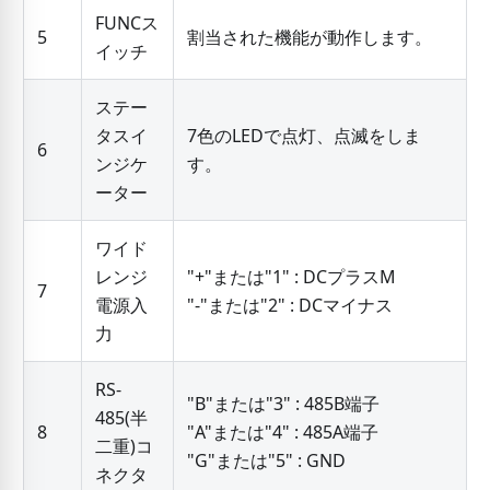
FUNCス
5
割当された機能が動作します。
イッチ
ステー
タスイ
7色のLEDで点灯、点滅をしま
6
ンジケ
す。
ーター
ワイド
レンジ
"+"または"1" : DCプラスM
7
電源入
"-"または"2" : DCマイナス
力
RS-
"B"または"3" : 485B端子
485(半
8
"A"または"4" : 485A端子
二重)コ
"G"または"5" : GND
ネクタ